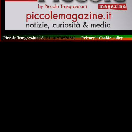
Piccole Trasgressioni ®
P.I. 01974570382
Privacy
|
Cookie policy